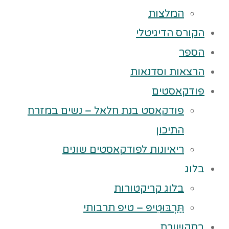
המלצות
הקורס הדיגיטלי
הספר
הרצאות וסדנאות
פודקאסטים
פודקאסט בנת חלאל – נשים במזרח
התיכון
ריאיונות לפודקאסטים שונים
בלוג
בלוג קריקטורות
תַּרְבּוּטִיפּ – טיפ תרבותי
בתקשורת