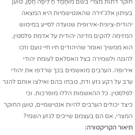
חוקר דתות מצרי בשם מוּחַמַד חַ'לִיפַה חַסַן, טוען
בעיתון אלג'זירה שהאנטישמיות היא המצאה
יהודית-ציונית-אירופית שנועדה לסייע במימוש
המזימה להקים מדינה יהודית על אדמת פלסטין.
הוא ממשיך ואומר שהיהודים חיו חיי נועם וזכו
להגנה ולשמירה בצל האסלאם לעומת יהודי
אירופה. הערבים מואשמים בכך שרדפו את יהודי
ערב על רקע גזע ודת, טבחו בהם ואילצו אותם להגר
לפלסטין. כל ההאשמות הללו מופרכות. וכי
כיצד יכולים הערבים להיות אנטישמיים, טוען החוקר
המצרי, אם הם בעצמם שייכים לגזע השמי?
תיאור הקריקטורה: