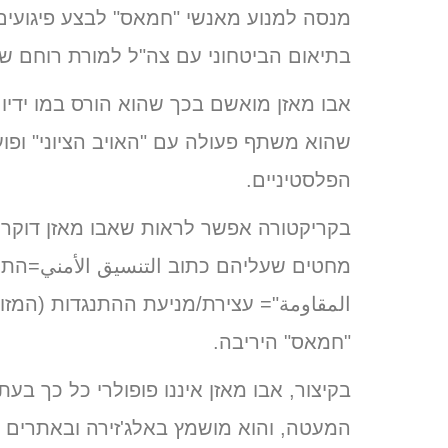
מנסה למנוע מאנשי "חמאס" לבצע פיגועים
בתיאום הביטחוני עם צה"ל למורת רוחם של י
אבו מאזן מואשם בכך שהוא הורס במו ידיו
שהוא משתף פעולה עם "האויב הציוני" ופו
הפלסטיניים.
בקריקטורה אפשר לראות שאבו מאזן דוקר
מחטים שעליהם כתוב التنسيق الأمني=התי
المقاومة"= עצירת/מניעת ההתנגדות (המזוי
"חמאס" היריבה.
בקיצור, אבו מאזן איננו פופולרי כל כך בע
המעטה, והוא מושמץ באלג'זירה ובאתרים 