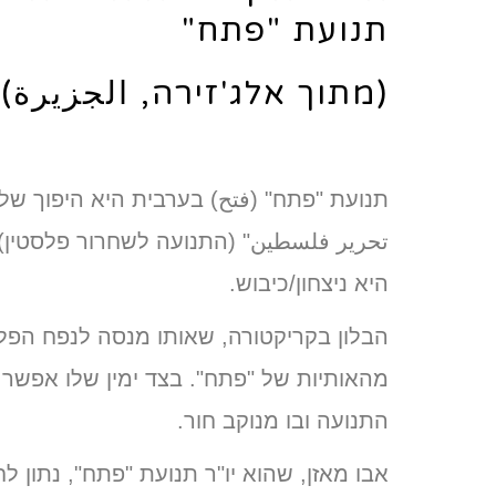
תנועת "פתח"
(מתוך אלג'זירה, الجزيرة)
תנועת "פתח" (فتح) בערבית היא היפוך של
تحرير فلسطين" (התנועה לשחרור פלסטין)
היא ניצחון/כיבוש.
הבלון בקריקטורה, שאותו מנסה לנפח הפלס
מהאותיות של "פתח". בצד ימין שלו אפשר
התנועה ובו מנוקב חור.
אבו מאזן, שהוא יו"ר תנועת "פתח", נתון ל