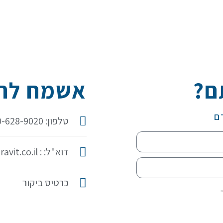
ם?
אשמח להכ
ם
טלפון: 050-628-9020
דוא"ל: : idit@iditaravit.co.il
כרטיס ביקור