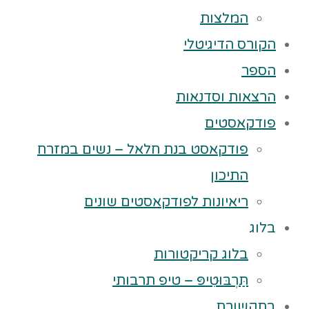
המלצות
הקורס הדיגיטלי
הספר
הרצאות וסדנאות
פודקאסטים
פודקאסט בנת חלאל – נשים במזרח
התיכון
ריאיונות לפודקאסטים שונים
בלוג
בלוג קריקטורות
תַּרְבּוּטִיפּ – טיפ תרבותי
בתקשורת