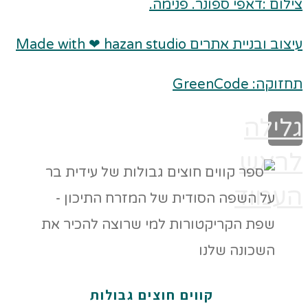
צילום :דאפי ספונר. פנימה.
עיצוב ובניית אתרים Made with ❤ hazan studio
תחזוקה: GreenCode
גלילה
לראש
העמוד
קווים חוצים גבולות