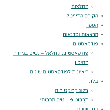
המלצות
הקורס הדיגיטלי
הספר
הרצאות וסדנאות
פודקאסטים
פודקאסט בנת חלאל – נשים במזרח
התיכון
ריאיונות לפודקאסטים שונים
בלוג
בלוג קריקטורות
תַּרְבּוּטִיפּ – טיפ תרבותי
בתקשורת