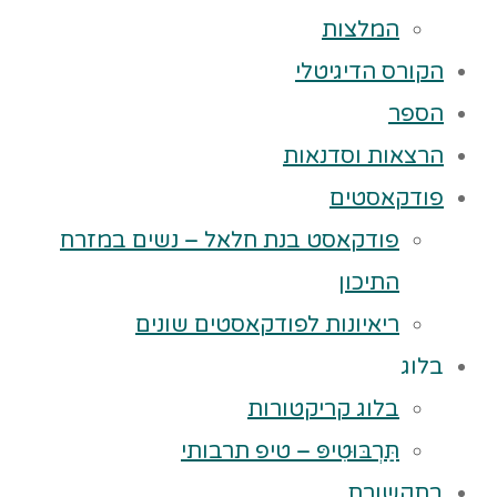
המלצות
הקורס הדיגיטלי
הספר
הרצאות וסדנאות
פודקאסטים
פודקאסט בנת חלאל – נשים במזרח
התיכון
ריאיונות לפודקאסטים שונים
בלוג
בלוג קריקטורות
תַּרְבּוּטִיפּ – טיפ תרבותי
בתקשורת