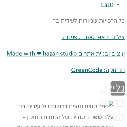
תקנון
כל הזכויות שמורות לעידית בר
צילום :דאפי ספונר. פנימה.
עיצוב ובניית אתרים Made with ❤ hazan studio
תחזוקה: GreenCode
גלילה
לראש
העמוד