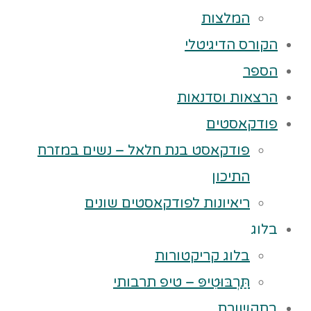
המלצות
הקורס הדיגיטלי
הספר
הרצאות וסדנאות
פודקאסטים
פודקאסט בנת חלאל – נשים במזרח
התיכון
ריאיונות לפודקאסטים שונים
בלוג
בלוג קריקטורות
תַּרְבּוּטִיפּ – טיפ תרבותי
בתקשורת