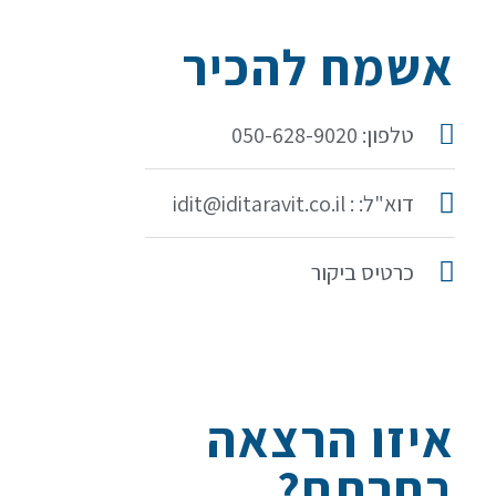
אשמח להכיר
טלפון: 050-628-9020
דוא"ל: : idit@iditaravit.co.il
כרטיס ביקור
איזו הרצאה
בחרתם?