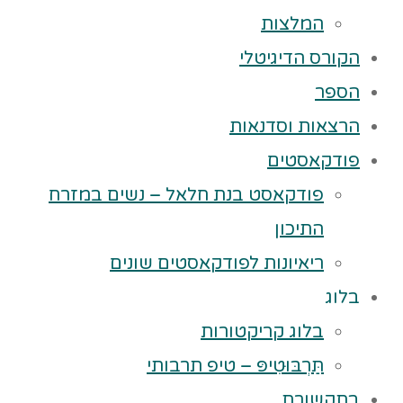
המלצות
הקורס הדיגיטלי
הספר
הרצאות וסדנאות
פודקאסטים
פודקאסט בנת חלאל – נשים במזרח
התיכון
ריאיונות לפודקאסטים שונים
בלוג
בלוג קריקטורות
תַּרְבּוּטִיפּ – טיפ תרבותי
בתקשורת