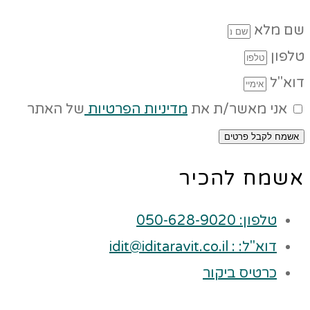
שם מלא
טלפון
דוא"ל
אני מאשר/ת את
מדיניות הפרטיות
של האתר
אשמח לקבל פרטים
אשמח להכיר
טלפון: 050-628-9020
דוא"ל: : idit@iditaravit.co.il
כרטיס ביקור