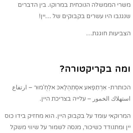
משרי הממשלה הנוכחית במרוקו. בין הדברים
שנגנבו היו עשרים בקבוקים של …יין!
הצביעות חוגגת…
ומה בקריקטורה?
הכותרת- אִרְתִפַאע אסְתִהְלַאכּ אלְחֻ'מוּר – ارتفاع
استهلاك الخمور – עלייה בצריכת היין.
המרוקאי עומד על בקבוק היין. הוא מחזיק בידו כוס
יין ומתנודד כשיכור, מנסה לשמור על שיווי משקל