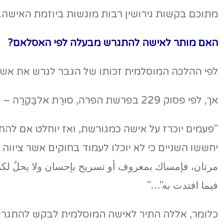
מתוכם בקשות גירושין רבות מוגשות ביוזמת האישה.
האם מותר לאישה להתגרש מבעלה לפי האסלאם?
לפי ההלכה המוסלמית זכותו של הגבר לגרש את אשתו 
אך, לפי פסוק 229 בפרשת הפרה, סוּרַת אלבַּקַרַה – سورة البقرة – מותר גם לאישה להגיש בקשת גירושין:
"פעמים יוכרז על אישה כמגורשת, ואז יוחלט אם להח
יחששו השניים כי לא יוכלו לעמוד בחוקים אשר ציווה
مرتان، فإمساك بمعروف أو تسريح بإحسان ولا يحلُ لكم أن ت
فيما افتدت به"…"
כלומר, אללה התיר לאישה המוסלמית לבקש להתגרש 