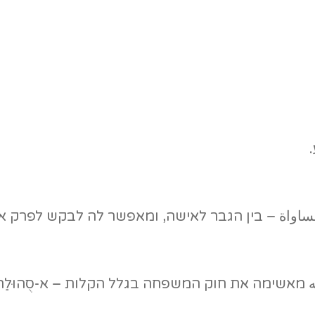
ه מאשימה את חוק המשפחה בגלל הקלות – א-סֻהוּלַ