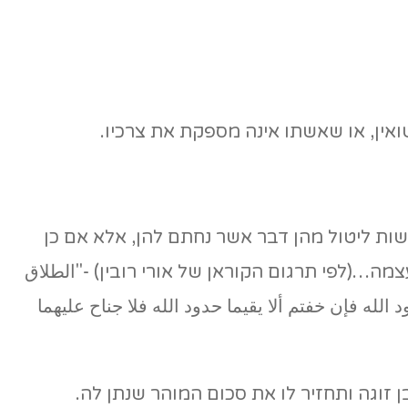
אין, או שאשתו אינה מספקת את צרכיו.
שות ליטול מהן דבר אשר נחתם להן, אלא אם כן
מה…(לפי תרגום הקוראן של אורי רובין) -"الطلاق
الله فإن خفتم ألا يقيما حدود الله فلا جناح عليهما
וגה ותחזיר לו את סכום המוהר שנתן לה.