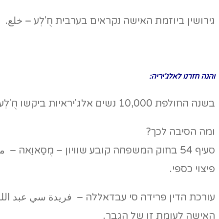
גירושין ביוזמת האישה נקראים בערבית חֻ'לְע – خلع.
והנה
חזרנו לאלג'יריה:
בשנה החולפת 10,000 נשים אלג'יראיות ביקשו חֻ'לְע.
ומה הסיבה לכך?
סעיף 54 בחוק המשפחה קובע שוויון – מֻסַאוַאה – مساواة – בין הגבר לאישה, ומאפשר לה לבקש לפרק את קשר הנישואין בעצמה
פיצוי כספי.
עורכת הדין פרידה סי עבדאללה – فريدة سي عبد الل
האישה לעומת זו של הגבר.