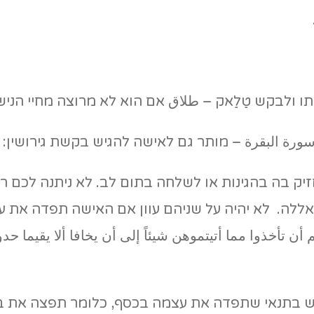
ולבקש טַלַאק – طلاق אם הוא לא מרוצה מחיי הנישו
זיק בה בהגינות או לשלחה בתום לב. לא ניתנה לכם ר
 אללה. לא יהיה על שניהם עוון אם האישה תפדה את עצ
أخذوا مما أتيتموهن شيئاً إلى أن يخافا ألا يقيما حدود 
בתנאי שתפדה את עצמה בכסף, כלומר תפצה את בן ז