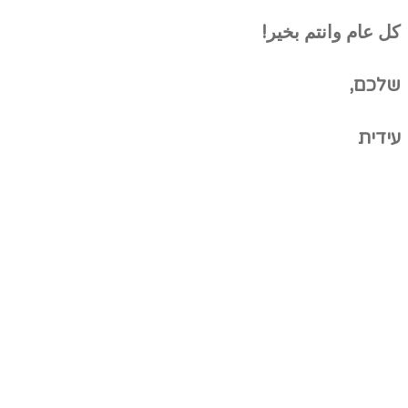
كل عام وانتم بخير!
שלכם,
עידית