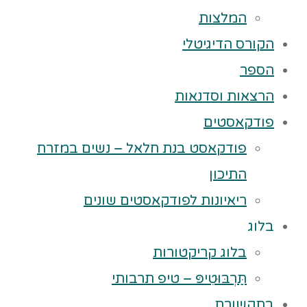
המלצות
הקורס הדיגיטלי
הספר
הרצאות וסדנאות
פודקאסטים
פודקאסט בנת חלאל – נשים במזרח
התיכון
ריאיונות לפודקאסטים שונים
בלוג
בלוג קריקטורות
תַּרְבּוּטִיפּ – טיפ תרבותי
בתקשורת