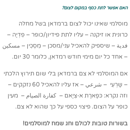
האם אפשר לתת כסף במקום לצום?
מוסלמי שאינו יכול לצום ברמדאן בשל מחלה
כרונית או זיקנה – עליו לתת פידיון/כופר – פִדְיַה –
فدية – שיספיק להאכיל עני/מסכן – מִסְכִּין – مسكين
– אחד כל יום מימי חודש רמדאן, כלומר 30 יום.
אם המוסלמי לא צם ברמדאן בלי שום תירוץ הלכתי
– שַרְעִי – شرعي – אז עליו להאכיל 60 נזקקים –
וזה נקרא: כּפַארַת א-צִיַאם – كفارة الصيام – מעין
כופר על הצום. פיצוי כספי על כך שהוא לא צם.
בשורות טובות לכולם וחג שמח למוסלמים!