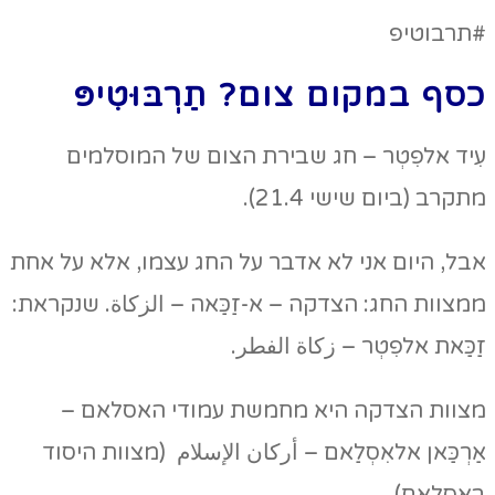
#תרבוטיפ
כסף במקום צום? תַרְבּוּטִיפּ
עִיד אלפִטְר – חג שבירת הצום של המוסלמים
מתקרב (ביום שישי 21.4).
אבל, היום אני לא אדבר על החג עצמו, אלא על אחת
ממצוות החג: הצדקה – א-זַכַּאה – الزكاة. שנקראת:
זַכַּאת אלפִטְר – زكاة الفطر.
מצוות הצדקה היא מחמשת עמודי האסלאם –
אַרְכַּאן אלאִסְלַאם – أركان الإسلام (מצוות היסוד