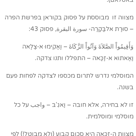
באסלאם).
מצווה זו מבוססת על פסוק בקוראן בפרשת הפרה
– סוּרַת אלבַּקַרַה- سورة البقرة, פסוק 43:
وَأَقِيمُواْ الصَّلاَةَ وَآتُواْ الزَّكَاةَ – וַאַקִימוּ א-צַלַאה
וַאַאתוּא א-זַכַּאה – התפללו ותנו צדקה.
המוסלמי נדרש לתרום מכספו לצדקה לפחות פעם
בשנה.
זו לא בחירה, אלא חובה – וַאגִ'בּ – واجب על כל
מוסלמי ומוסלמית.
מצוות ה-זַכּאה היא סכום קבוע (ולא מבוטל!) לפי