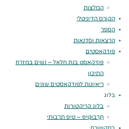
המלצות
הקורס הדיגיטלי
הספר
הרצאות וסדנאות
פודקאסטים
פודקאסט בנת חלאל – נשים במזרח
התיכון
ריאיונות לפודקאסטים שונים
בלוג
בלוג קריקטורות
תַּרְבּוּטִיפּ – טיפ תרבותי
בתקשורת