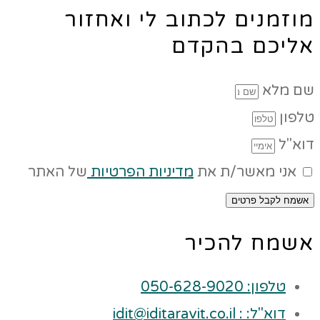
מוזמנים לכתוב לי ואחזור
אליכם בהקדם
שם מלא
טלפון
דוא"ל
אני מאשר/ת את
מדיניות הפרטיות
של האתר
אשמח לקבל פרטים
אשמח להכיר
טלפון: 050-628-9020
דוא"ל: : idit@iditaravit.co.il