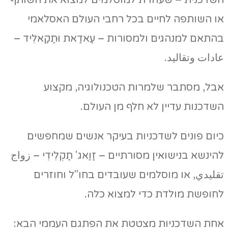
השדכנית – שעוזרת למוסלמים למצוא את השותף
או השותפה לחיים בכל רחבי העולם האסלאמי
בהתאם למנהגים ולמסורות – עַאדַאת וּתַקַאלִיד –
عادات وتقاليد.
אבל, מסתבר שלמרות הטכנולוגיה, מקצוע
השדכנות עדיין לא חלף מן העולם.
כיום פונים לשדכניות בעיקר אנשים שמחפשים
להינשא בנישואין מסורתיים – זַוַאג' תַקְלִידִי – زواج
تقليدي, או מוסלמים שעובדים בחו"ל וחוזרים
לחופשת מולדת כדי למצוא כלה.
אחת השדכניות מצטטת את הפתגם העממי הבא: