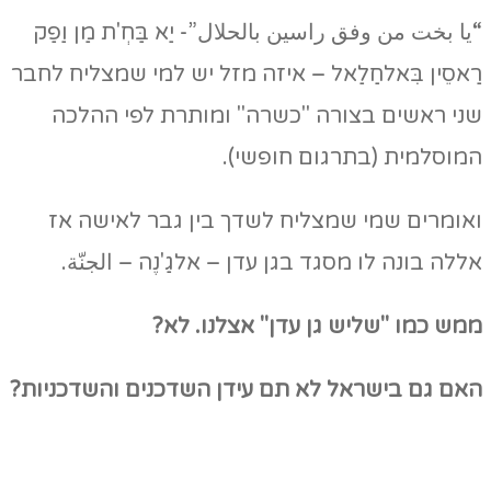
“يا بخت من وفق راسين بالحلال”- יַא בַּחְ'ת מַן וַפַק
רַאסֵין בִּאלחַלַאל – איזה מזל יש למי שמצליח לחבר
שני ראשים בצורה "כשרה" ומותרת לפי ההלכה
המוסלמית (בתרגום חופשי).
ואומרים שמי שמצליח לשדך בין גבר לאישה אז
אללה בונה לו מסגד בגן עדן – אלגַ'נֶה – الجنّة.
ממש כמו "שליש גן עדן" אצלנו. לא?
האם גם בישראל לא תם עידן השדכנים והשדכניות?