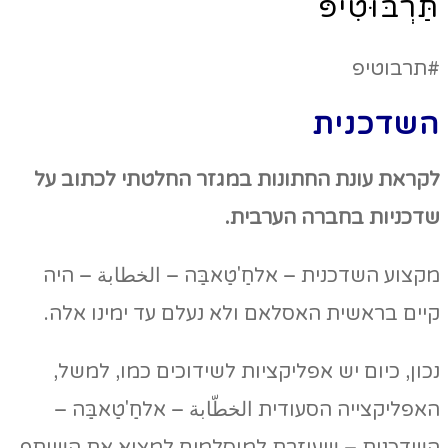
תַּרְבּוּטִיפּ
#תרבוטיפ
השדכנית
לקראת עונת החתונות במגזר החלטתי לכתוב על
שדכניות בחברה הערבית.
מקצוע השדכנית – אלחַ'טַאבַּה – الخطابة – היה
קיים בראשית האסלאם ולא נעלם עד ימינו אלה.
נכון, כיום יש אפליקציות לשידוכים כמו, למשל,
האפליקצייה הסעודית الخطّابة – אלחַ'טַאבַּה –