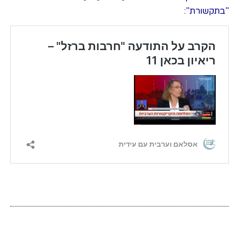
"בתקשורת":