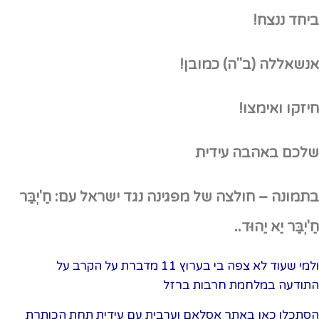
ביחד ננצח!
אנשאללה (ב"ה) כמובן!
חיזקו ואימצו!
שלכם באהבה עידית
בתמונה
–
חולצה של מפגינה נגד ישראל עם: חַ'יְבַּר
חַ'יְבַּר יַא יַהוּד..
ולמי שעוד לא צפה בי בערוץ 11 מדברת על הקרב על
התודעה במלחמת חרבות ברזל
הסתכלו כאן באתר אסלאם וערבית עם עידית תחת הכותרת