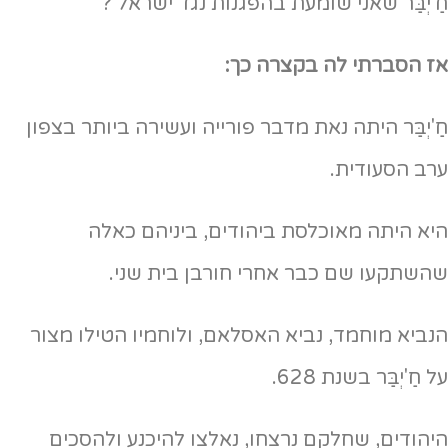
חַ'יְבַּר שאני שומעת בהפגנות נגד ישראל ?
אז הסברתי לה בקצרה כך:
חַ'יְבַּר היתה נאת מדבר פורייה ועשירה ביותר בצפון
ערב הסעודית.
היא היתה מאוכלסת ביהודים, ביניהם כאלה
שהשתקעו שם כבר אחרי חורבן בית שני.
הנביא מוחמד, נביא האסלאם, ולוחמיו הטילו מצור
על חַ'יְבַּר בשנת 628.
היהודים, שחלקם נרצחו, נאלצו להיכנע ולהסכים