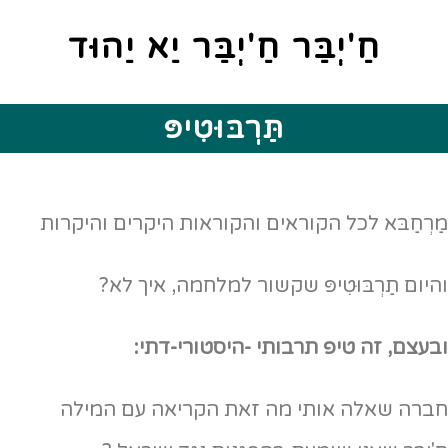
חַ'יְבַּר חַ'יְבַּר יַא יַהוּד
תַּרְבּוּטִיפּ
מַרְחַבּא לכל הקוראים והקוראות היקרים והיקרות
והיום תַרְבּוּטִיפּ שקשור למלחמה, איך לא?
ובעצם, זה טיפ תרבותי -היסטורי-דתי:
חברה שאלה אותי מה זאת הקריאה עם המילה