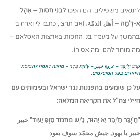
לתנאים משפילים. הם הפכו
לבני חסות – אַהְל
א-דִ'מַה – أهل الذمّة.
(אם תרצו, כתבו לי וארחיב
בהמשך על מעמד בני החסות בארצות האסלאם –
מה מותר להם ומה אסור).
קרב חַ'יְבַּר – غزوة خيبر – עַ'זְוַת בַּדְר – מהווה דוגמה לתבוסת
היהודים בפני המוסלמים
.
על כן שומעים בהפגנות נגד ישראל ובעימותים עם
חיילי צה"ל את הקריאה המלאה:
"חַ'יְבַּר חַ'יְבַּר יַא יַהוּד, גַ'יְש מחמד סַוְפַ יַעוּד" خيبر
خيبر يا يهود, جيش محمّد سوف يعود