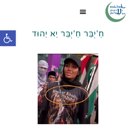
פתח
חַ'יְבַּר חַ'יְבַּר יַא יַהוּד