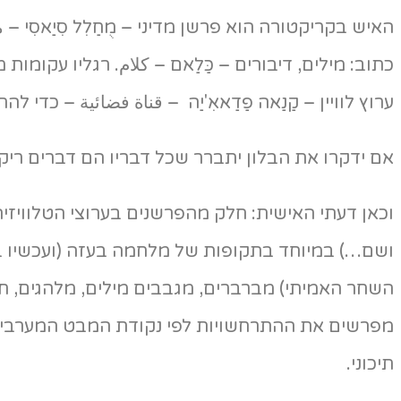
האיש בקריקטורה הוא פרשן מדיני – מֻחַלִל סִיַאסִי 
כתוב: מילים, דיבורים – כַּלַאם – كلام. רגליו עקו
ערוץ לוויין – קַנַאה פַדַאאִ'יַה – قناة فضائية – כדי 
אם ידקרו את הבלון יתברר שכל דבריו הם דברים ריקים –
וכאן דעתי האישית: חלק מהפרשנים בערוצי הטלוויזיה
ושם…) במיוחד בתקופות של מלחמה בעזה (ועכשיו במב
השחר האמיתי) מברברים, מגבבים מילים, מלהגים, חוזר
מפרשים את ההתרחשויות לפי נקודת המבט המערבית
תיכוני.