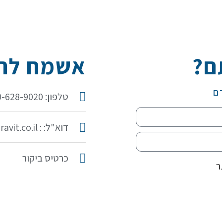
ם?
אשמח להכ
ם
טלפון: 050-628-9020
דוא"ל: : idit@iditaravit.co.il
כרטיס ביקור
ר