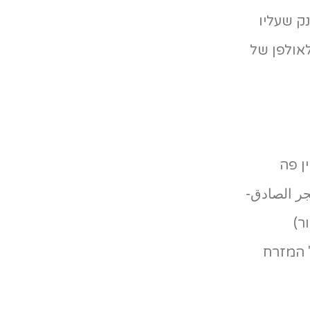
נק שעליו
לאולפן של
ן פה
ر الصادق-
ר)
 המזרח