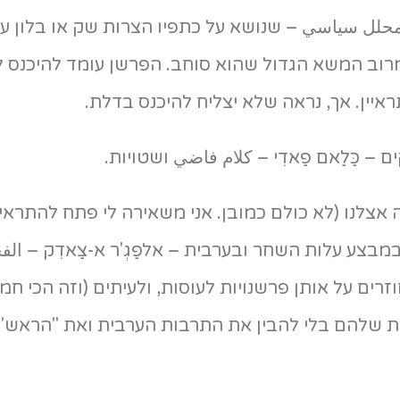
– محلل سياسي – שנושא על כתפיו הצרות שק או בלון ע
מות מרוב המשא הגדול שהוא סוחב. הפרשן עומד להיכנס 
להתראיין. אך, נראה שלא יצליח להיכנס בדלת.
 כַּלַאם פַאדִי – كلام فاضي ושטויות.
 אצלנו (לא כולם כמובן. אני משאירה לי פתח להתראיי
צע עלות השחר ובערבית – אלפַגְ'ר א-צַאדִק – الفج
ים על אותן פרשנויות לעוסות, ולעיתים (וזה הכי חמו
 שלהם בלי להבין את התרבות הערבית ואת "הראש"