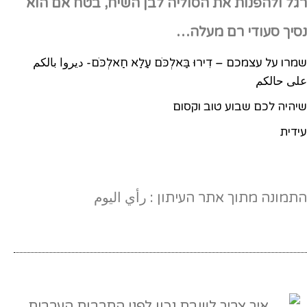
רגל ולהפנות את הסוליה לבן השיח, בטח אם הוא
נסיך סעודי רם מעלה…
שמרו על עצמכם – דִירוּ בַּאלְכֹּם עַלַא חַאלְכֹּם- ديروا بالكم
على حالكم
שיהיה לכם שבוע טוב וקסום
עידית
התמונה מתוך אתר העיתון : رأي اليوم