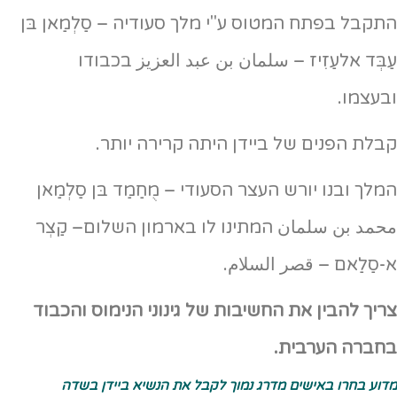
התקבל בפתח המטוס ע"י מלך סעודיה – סַלְמַאן בּן
עַבְּד אלעַזִיז – سلمان بن عبد العزيز בכבודו
ובעצמו.
קבלת הפנים של ביידן היתה קרירה יותר.
המלך ובנו יורש העצר הסעודי – מֻחַמַד בּן סַלְמַאן
محمد بن سلمان המתינו לו בארמון השלום– קַצְר
א-סַלַאם – قصر السلام.
צריך להבין את החשיבות של גינוני הנימוס והכבוד
בחברה הערבית.
מדוע בחרו באישים מדרג נמוך לקבל את הנשיא ביידן בשדה