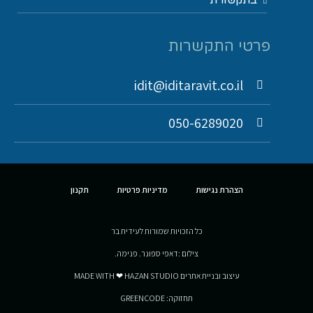
פרטי התקשרות
idit@iditaravit.co.il
050-6289020
הצהרת נגישות
מדיניות פרטיות
תקנון
כל הזכויות שמורות לעידית בר
צילום :דאפי ספונר. פנימה.
עיצוב ובניית אתרים MADE WITH ❤ HAZAN STUDIO
תחזוקה: GREENCODE