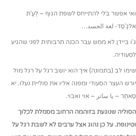
ואי אפשר בלי להתייחס לשפת הגוף – לֻעַ'ת
אלגַ'סַד- لغة الجسد…
ג'ו ביידן לא ממש עבר הכנה תרבותית לפני שהגיע
לסעודיה.
שימו לב (בתמונה) איך הוא יושב רגל על רגל מול
יורש העצר הסעודי ומפנה אליו את סוליית נעלו. יא
סַאתֶר – يا ساتر – אוי ואבוי.
הסוליה שנוגעת בזוהמה הרחוב מסמלת לכלוך
וטינופת. על כן נהוג אצל ערבים לא לשבת רגל על