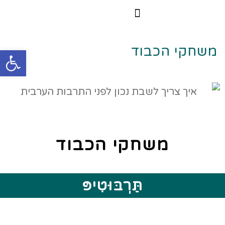
הרצאות וסדנאות
הקורס הדיגיטלי
משחקי הכבוד
פתח
משחקי הכבוד
תַּרְבּוּטִיפּ