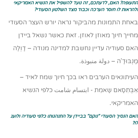
התעופה? האם, לדעתכם, זה נועד להשפיל את הנשיא האמריקאי
ולהראות לו חוסר הערכה וכבוד מצד השלטון הסעודי?
באחת התמונות מהביקור נראה יורש העצר הסעודי
מחייך חיוך מאוזן לאוזן. זאת כאשר נשאל ביידן
האם סעודיה עדיין נחשבת למדינה מנודה – דַוְלַה
מַנְבּוּדַ'ה – دولة منبوذة.
העיתונאים הערבים ראו בכך חיוך שמח לאיד –
אִבְּתִסַאם שַאמִת ­- ابتسام شامت כלפי הנשיא
האמריקאי.
האם הנסיך הסעודי "נוקם" בביידן על התנהגותו כלפי סעודיה ולועג
לו?