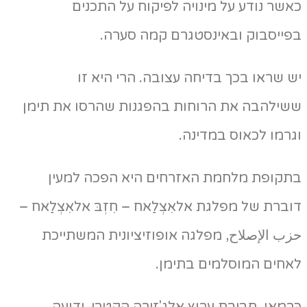
שר נודע על מינויה לפיקוח על התכנים
פייסבוק ובאינסטגרם קמה סערה.
 שראו בכך בדיחה עצובה. הרי היא זו
שילהבה את הרוחות בהפגנות שהרסו את תימן
רמו לכאוס במדינה.
תקופת מלחמת האזרחים היא הפכה למעין
ברת של מפלגת אלאִצְלַאח – חִזְבּ אלאִצְלַאח –
ب الإصلاح, מפלגה אופוזיציונית המשתייכת
אחים המוסלמים בתימן.