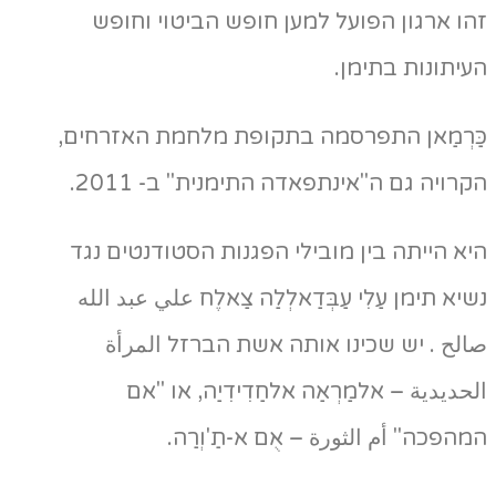
ו ארגון הפועל למען חופש הביטוי וחופש
יתונות בתימן.
ַרְמַאן התפרסמה בתקופת מלחמת האזרחים,
רויה גם ה"אינתפאדה התימנית" ב- 2011.
א הייתה בין מובילי הפגנות הסטודנטים נגד
יא תימן עַלִי עַבְּדַאלְלַה צַאלֶח علي عبد الله
لح . יש שכינו אותה אשת הברזל المرأة
حديدية – אלמַרְאַה אלחַדִידִיַה, או "אם
הפכה" أم الثورة – אֻם א-תַ'וְרַה.