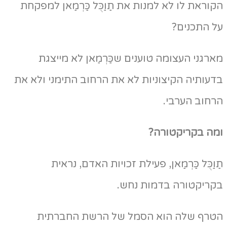
וראת לו לא למנות את תַוַכֻּל כַּרְמַאן למפקחת
ל התכנים?
רגני העצומה טוענים שכַּרְמַאן לא מייצגת
עותיה הקיצוניות לא את הרחוב התימני ולא את
חוב הערבי.
מה בקריקטורה?
וַכֻּל כַּרְמַאן, פעילת זכויות האדם, נראית
קריקטורה בדמות נחש.
טרף שלה הוא הסמל של הרשת החברתית