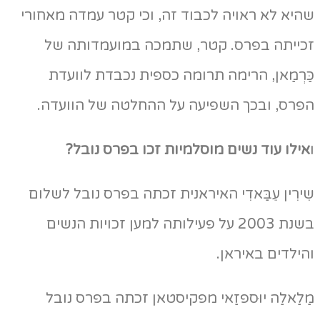
יא לא ראויה לכבוד זה, וכי קטר עמדה מאחורי
כייתה בפרס. קטר, שתמכה במועמדותה של
ַרְמַאן, הרימה תרומה כספית נכבדת לוועדת
פרס, ובכך השפיעה על ההחלטה של הוועדה.
ילו עוד נשים מוסלמיות זכו בפרס נובל?
ירִין עֵבַּאדִי האיראנית זכתה בפרס נובל לשלום
בשנת 2003 על פעילותה למען זכויות הנשים
ילדים באיראן.
לַאלַה יוּספזַאי מפקיסטאן זכתה בפרס נובל