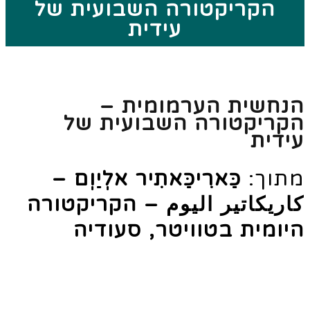
הקריקטורה השבועית של
עידית
נחשית הערמומית –
קריקטורה השבועית של
ידית
תוך:
כַּארִיכַּאתִיר אלְיַוְם –
اريكاتير اليوم –
הקריקטורה
יומית בטוויטר, סעודיה