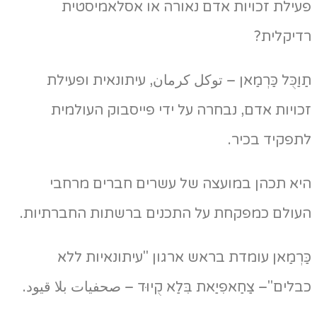
ילת זכויות אדם נאורה או אסלאמיסטית
דיקלית?
וַכֻּל כַּרְמַאן – توكل كرمان, עיתונאית ופעילת
ויות אדם, נבחרה על ידי פייסבוק העולמית
פקיד בכיר.
יא תכהן במועצה של עשרים חברים מרחבי
עולם כמפקחת על התכנים ברשתות החברתיות.
ַרְמַאן עומדת בראש ארגון "עיתונאיות ללא
לים"– צַחַאפִיַאת בִּלַא קֻיוּד – صحفيات بلا قيود.