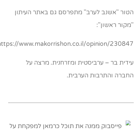
טור "אשנב לערב" מתפרסם גם באתר העיתון
קור ראשון":
https://www.makorrishon.co.il/opinion/23084
דית בר – ערביסטית ומזרחנית. מרצה על
חברה והתרבות הערבית.