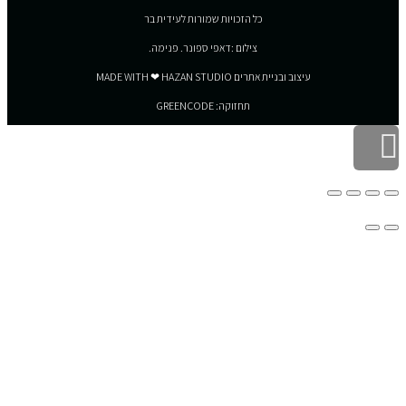
כל הזכויות שמורות לעידית בר
צילום :דאפי ספונר. פנימה.
עיצוב ובניית אתרים MADE WITH ❤ HAZAN STUDIO
תחזוקה: GREENCODE
גלילה לראש העמוד