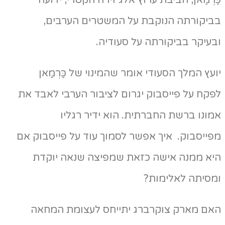
ַרְמַאן, חביבת ערוץ אלג'זירה הקטרי, ידועה
ביקורתה הנוקבת על המשטרים הערבים,
עיקר בביקורתה על סעודיה.
עץ המלך הסעודי אומר שהמינוי של כַּרְמַאן
קח על פייסבוק יגרום לציבור הערבי לאבד את
ונו ברשת החברתית. הוא ידיר רגליו
ייסבוק. איך אפשר לסמוך עוד על פייסבוק אם
יא ממנה אישה כזאת שמפיצה שנאה יוקדת
מסיתה לאלימות?
אם מארק צוקרברג יתייחס לעצומת המחאה