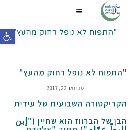
פתח
"התפוח לא נופל רחוק מהעץ"
"התפוח לא נופל רחוק מהעץ"
פברואר 22, 2017
הקריקטורה השבועית של עידית
הבן של הברווז הוא שחיין ("إبن
البطّ عوّام") מתוך "אלקֻדְס