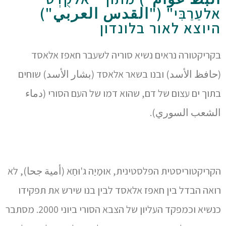
אלעַרַבִּי" ("القدس العربي")
היוצא לאור בלונדון
בקריקטורה נראים נשיא סוריה לשעבר חאפז אלאסד
(حافظ الأسد) ובנו בשאר אלאסד (بشار الأسد) שוחים
בתוך ים עצום של דם, שהוא דמו של העם הסורי (دماء
الشعب السوري).
הקריקטוריסטית הפלסטינית, אוּמַיַה ג'וּחַא (أمية جحا), לא
רואה הבדל בין חאפז אלאסד לבין בנו שירש את תפקידו
כנשיא וכמפקד העליון של הצבא הסורי ביוני 2000. מסתבר