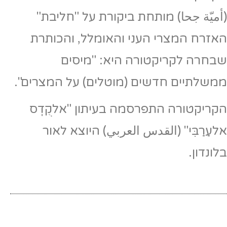
(أميّة جحا) מותחת ביקורת על "חליבת"
האזרח המצרי העני והאומלל, והכותרת
שבחרה לקריקטורה היא: "מיסים
ממשלתיים חדשים (מוטלים) על המצרים".
הקריקטורה התפרסמה בעיתון "אלקֻדְס
אלעַרַבִּי" (القدس العربي) היוצא לאור
בלונדון.