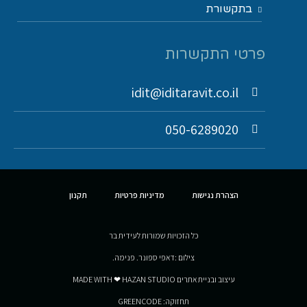
בתקשורת
פרטי התקשרות
idit@iditaravit.co.il
050-6289020
הצהרת נגישות
מדיניות פרטיות
תקנון
כל הזכויות שמורות לעידית בר
צילום :דאפי ספונר. פנימה.
עיצוב ובניית אתרים MADE WITH ❤ HAZAN STUDIO
תחזוקה: GREENCODE